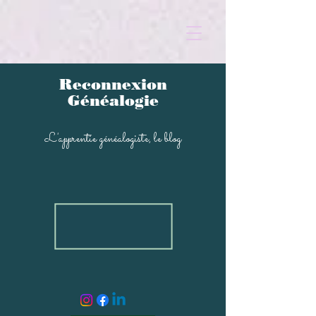
Reconnexion
Généalogi
e
L'apprentie généal
ogiste, le blog