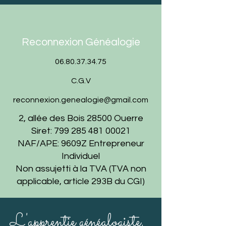
Reconnexion Généalogie
06.80.37.34.75
C.G.V
reconnexion.genealogie@gmail.com
2, allée des Bois 28500 Ouerre
Siret:
799 285 481 00021
NAF/APE: 9609Z Entrepreneur
Individuel
Non assujetti à la TVA (TVA non
applicable, article 293B du CGI)
L'apprentie généalogiste,