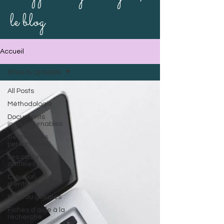
le blog
Accueil
Sites ou groupes
All Posts
Méthodologie
Documents
incourtournables
Recherches
personnelles
Les cours aux
archives
Création
d'entreprise
Sites ou groupes
Fiches d'aide à la
recherche