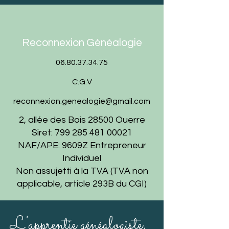
Reconnexion Généalogie
06.80.37.34.75
C.G.V
reconnexion.genealogie@gmail.com
2, allée des Bois 28500 Ouerre
Siret:
799 285 481 00021
NAF/APE: 9609Z Entrepreneur
Individuel
Non assujetti à la TVA (TVA non
applicable, article 293B du CGI)
L'apprentie généalogiste,