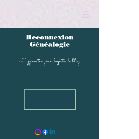
Reconnexion
Généalogi
e
L'apprentie généal
ogiste, le blog