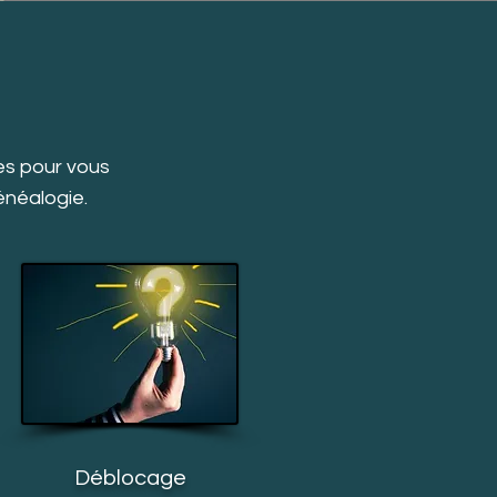
es pour vous
énéalogie.
Déblocage