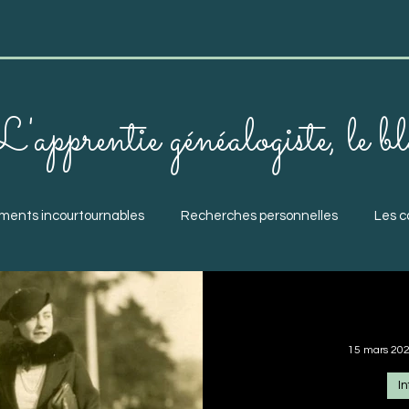
L'apprentie généalogiste, le b
ments incourtournables
Recherches personnelles
Les c
 ou groupes
Fiches d'aide à la recherche
Information
15 mars 20
I