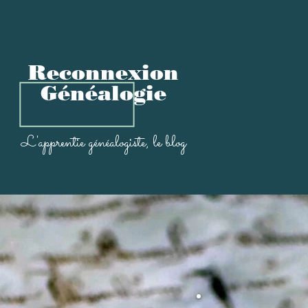
Reconnexion
Généalogi
e
L'apprentie généal
ogiste, le blog