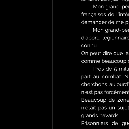
	Mon grand-père paternel est né en 1924, et a intégré la résistance puis les Forces 
françaises de l'int
demander de me par
	Mon grand-père maternel né en 1900 en Italie, est naturalisé français en 1947. Tout 
d'abord légionnair
connu.
On peut dire que la
comme beaucoup d'
	Près de 5 millions d'hommes ont été mobilisés jusqu'en juin 1940 dont la moitié 
part au combat. N
cherchons aujourd'h
n'est pas forcément
Beaucoup de zones 
n'était pas un suje
grands bavards...
Prisonniers de gue