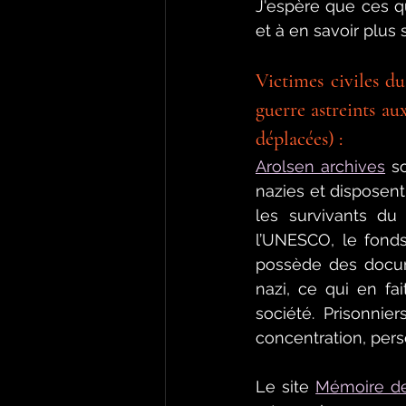
J'espère que ces q
et à en savoir plus 
Victimes civiles d
guerre astreints aux
déplacées) :
Arolsen archives
 s
nazies et disposent
les survivants du
l’UNESCO, le fonds
possède des docume
nazi, ce qui en fa
société. Prisonni
concentration, pers
Le site 
Mémoire d