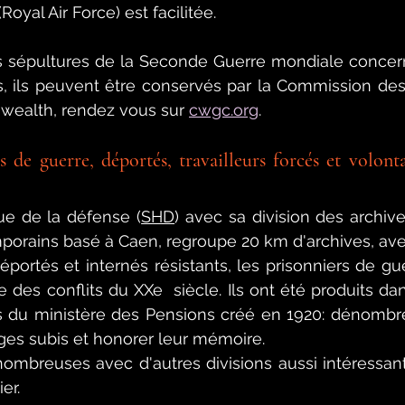
Royal Air Force) est facilitée.
es sépultures de la Seconde Guerre mondiale concern
s, ils peuvent être conservés par la Commission des
ealth, rendez vous sur 
cwgc.org
.
s de guerre, déportés, travailleurs forcés et volontai
que de la défense (
SHD
) avec sa division des archive
mporains basé à Caen
,
 regroupe 20 km d'archives, avec
déportés et internés résistants, les prisonniers de gu
 des conflits du XXe  siècle. Ils ont été produits dan
s du ministère des Pensions créé en 1920: dénombrer
es subis et honorer leur mémoire.
ombreuses avec d'autres divisions aussi intéressante
ier.