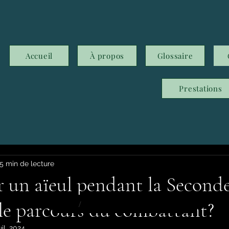
Accueil
À propos
Glossaire
Prestations
5 min de lecture
 un aïeul pendant la Second
le parcours du combattant?
/
Post
uil. 2024