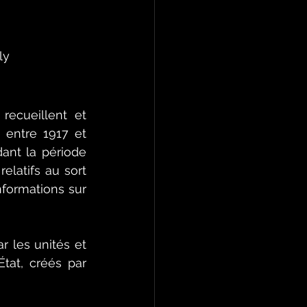
ly
 recueillent et 
 entre 1917 et 
ant la période 
latifs au sort 
formations sur 
 les unités et 
État, créés par 