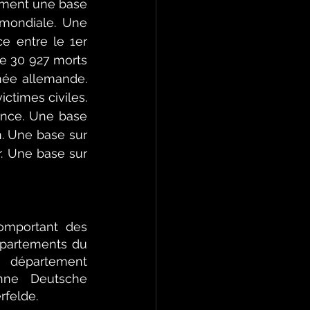
mment une base 
mondiale. Une 
 entre le 1er 
 30 927 morts 
mée allemande. 
ctimes civiles. 
ance. Une base 
. Une base sur 
r. Une base sur 
comportant des 
partements du 
 département 
nne Deutsche 
rfelde.