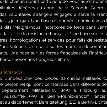
urs de chacun durant cette période. Vous aurez nota
litaires décédés au cours de la Seconde Guerre 
s volontaires étrangers engagés à servir la France
e 25 juin 1940. Une 
base de données nominatives de
s dits "Malgré-nous" incorporés de force dans l'ar
aillés de la résistance française. Une base sur les vi
tres, homologations et services pour faits de résist
 Mont-Valérien. Une base sur les morts en déportation
ants. Une base sur les forces françaises de l'intérieu
Forces aériennes françaises libres.
 allemandes:
x 
Bundesarchiv
 des pièces d’archives militaires 
e personnel qui sont conservées dans différents dé
 département Militärarchiv (MA) à Fribourg, au
 Auskünfte (PA) à Berlin-Reinickendorf (ancie
et au département Bereitstellung (BE) à Berlin-Lichte