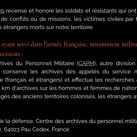
eb
 recense et honore les soldats et résistants qui ont
de conflits ou de missions, les victimes civiles par f
s étrangers morts sur notre territoire.
 ayant servi dans l’armée française, notamment militai
ectorats :
ives du Personnel Militaire (
CAPM
), autre divisio
, 
conserve les archives des appelés du service na
re (français et étrangers) et effectue les recherches 
 km d'archives sur les h
ommes et femmes de national
gés des anciens territoires colonisés, les étrangers a
de la défense, Centre des archives du personnel milita
, 64023 Pau Cedex, France