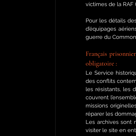
victimes de la RAF (
Pour les détails d
d’équipages aérien
guerre du Commonw
Français prisonnier
obligatoire :
Le 
Service histori
des conflits conte
les 
résistants, les 
couvrent l’ensemble
missions originelle
réparer les dommag
Les archives sont n
visiter le site en ent