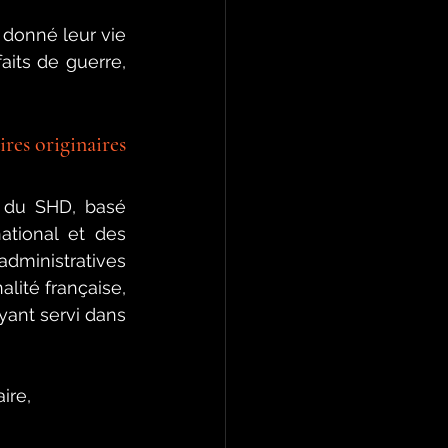
 donné leur vie 
aits de guerre, 
res originaires 
n du SHD, basé 
tional et des 
administratives 
ité française, 
yant servi dans 
ire,