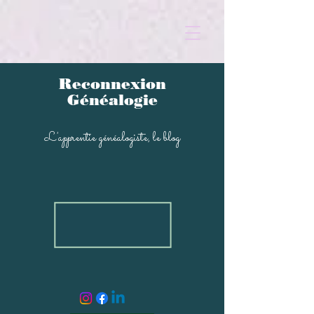
Reconnexion
Généalogi
e
L'apprentie généal
ogiste, le blog