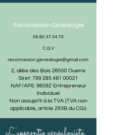
Reconnexion Généalogie
06.80.37.34.75
C.G.V
reconnexion.genealogie@gmail.com
2, allée des Bois 28500 Ouerre
Siret:
799 285 481 00021
NAF/APE: 9609Z Entrepreneur
Individuel
Non assujetti à la TVA (TVA non
applicable, article 293B du CGI)
L'apprentie généalogiste,