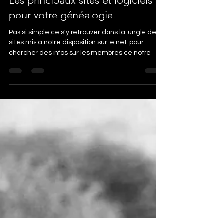
Les principaux sites et logiciels
pour votre généalogie.
Pas si simple de s'y retrouver dans la jungle des
sites mis à notre disposition sur le net, pour
chercher des infos sur les membres de notre