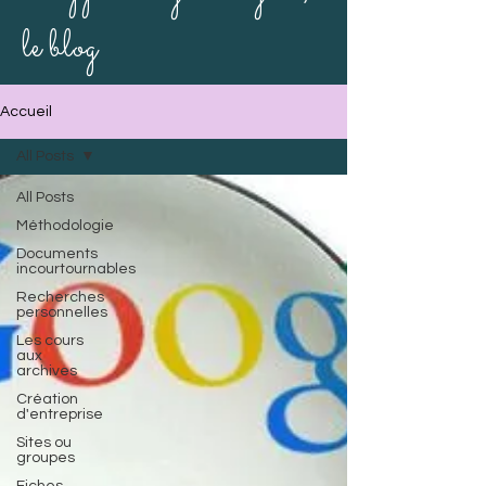
le blog
Accueil
All Posts
All Posts
Méthodologie
Documents
incourtournables
Recherches
personnelles
Les cours
aux
archives
Création
d'entreprise
Sites ou
groupes