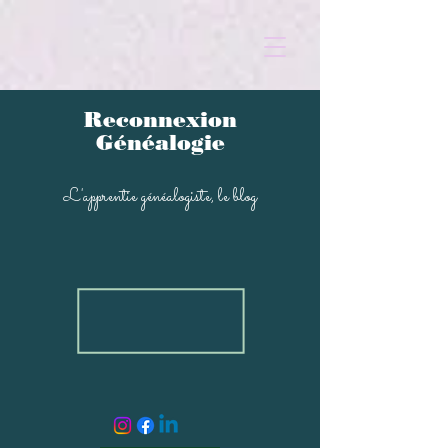
Reconnexion
Généalogi
e
L'apprentie généal
ogiste, le blog