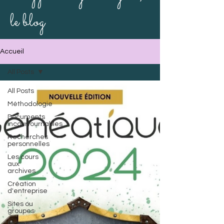
le blog
Accueil
All Posts
All Posts
Méthodologie
Documents
incourtournables
Recherches
personnelles
Les cours
aux
archives
Création
d'entreprise
Sites ou
groupes