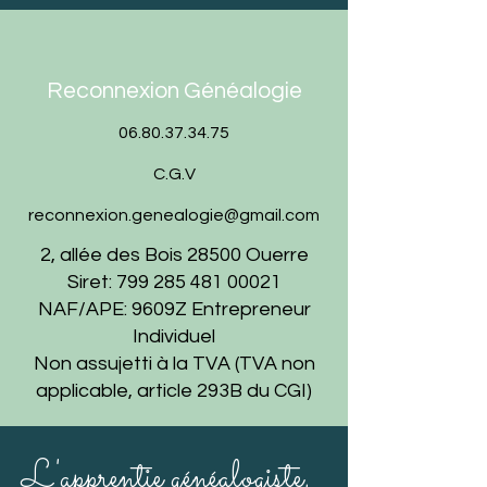
Reconnexion Généalogie
06.80.37.34.75
C.G.V
reconnexion.genealogie@gmail.com
2, allée des Bois 28500 Ouerre
Siret:
799 285 481 00021
NAF/APE: 9609Z Entrepreneur
Individuel
Non assujetti à la TVA (TVA non
applicable, article 293B du CGI)
L'apprentie généalogiste,