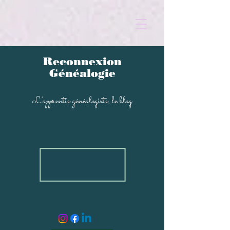
Reconnexion
Généalogi
e
L'apprentie généal
ogiste, le blog