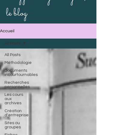
le blog
Accueil
All Posts
All Posts
Méthodologie
Documents
incourtournables
Recherches
personnelles
Les cours
aux
archives
Création
d'entreprise
Sites ou
groupes