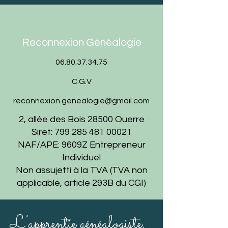
Reconnexion Généalogie
06.80.37.34.75
C.G.V
reconnexion.genealogie@gmail.com
2, allée des Bois 28500 Ouerre
Siret:
799 285 481 00021
NAF/APE: 9609Z Entrepreneur
Individuel
Non assujetti à la TVA (TVA non
applicable, article 293B du CGI)
L'apprentie généalogiste,