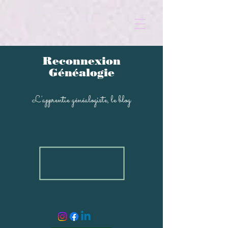
Reconnexion
Généalogi
e
L'apprentie généal
ogiste, le blog