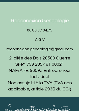
Reconnexion Généalogie
06.80.37.34.75
C.G.V
reconnexion.genealogie@gmail.com
2, allée des Bois 28500 Ouerre
Siret:
799 285 481 00021
NAF/APE: 9609Z Entrepreneur
Individuel
Non assujetti à la TVA (TVA non
applicable, article 293B du CGI)
L'apprentie généalogiste,