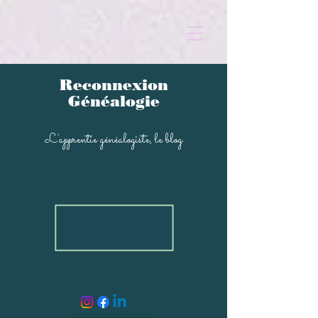
Reconnexion
Généalogi
e
L'apprentie généal
ogiste, le blog