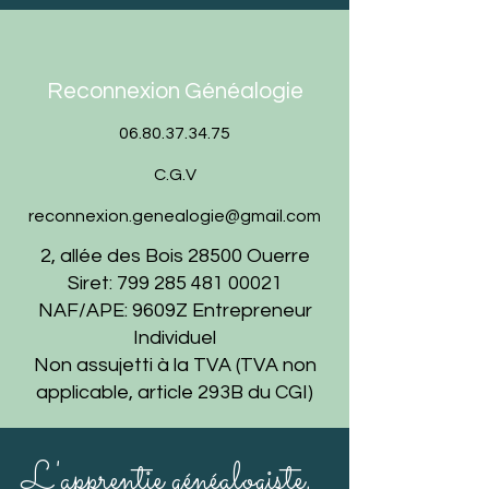
Reconnexion Généalogie
06.80.37.34.75
C.G.V
reconnexion.genealogie@gmail.com
2, allée des Bois 28500 Ouerre
Siret:
799 285 481 00021
NAF/APE: 9609Z Entrepreneur
Individuel
Non assujetti à la TVA (TVA non
applicable, article 293B du CGI)
L'apprentie généalogiste,