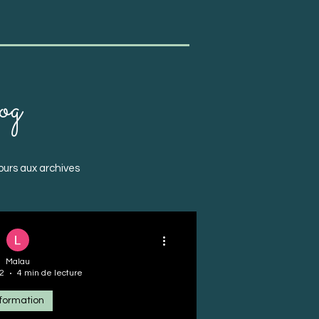
log
ours aux archives
Malau
2
4 min de lecture
nformation