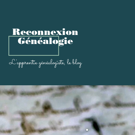
Reconnexion
Généalogi
e
L'apprentie généal
ogiste, le blog