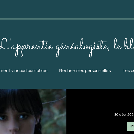
L'apprentie généalogiste, le b
ments incourtournables
Recherches personnelles
Les c
 ou groupes
Fiches d'aide à la recherche
Information
30 déc. 202
I