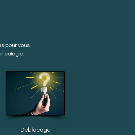
es pour vous
énéalogie.
Déblocage