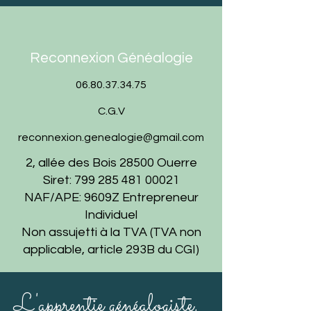
Reconnexion Généalogie
06.80.37.34.75
C.G.V
reconnexion.genealogie@gmail.com
2, allée des Bois 28500 Ouerre
Siret:
799 285 481 00021
NAF/APE: 9609Z Entrepreneur
Individuel
Non assujetti à la TVA (TVA non
applicable, article 293B du CGI)
L'apprentie généalogiste,