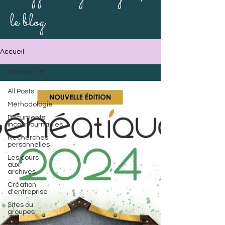
le blog
Accueil
All Posts
All Posts
Méthodologie
Documents
incourtournables
Recherches
personnelles
Les cours
aux
archives
Création
d'entreprise
Sites ou
groupes