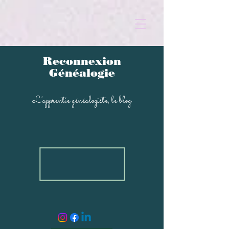
Reconnexion
Généalogi
e
L'apprentie généal
ogiste, le blog