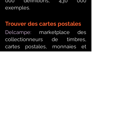
000 définitions, 430 000 
exemples.
Trouver des cartes postales
Delcampe:
 marketplace des 
collectionneurs de timbres, 
cartes postales, monnaies et 
photos.
Bartko Reher: 
pour les collectionneurs 
de cartes postales anciennes, 
classées par motifs, pays, codes 
postaux...
Fortunaposte:
 petite boutique d'un 
collectionneur spécialisé dans les 
cartes postales anciennes.