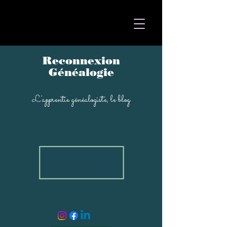
Reconnexion
Généalogi
e
L'apprentie généal
ogiste, le blog