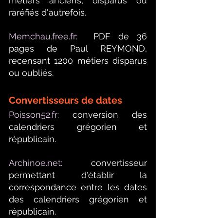
métiers anciens, disparus ou 
raréfiés d'autrefois.
Memchau.free.fr
:
 PDF de 36 
pages de Paul REYMOND, 
recensant 1200 métiers disparus 
ou oubliés. 
Convertisseurs de dates
Poisson52.fr
:
conversion des 
calendriers grégorien et 
républicain.
Archinoe.net
:
 convertisseur 
permettant d'établir la 
correspondance entre les dates 
des calendriers grégorien et 
républicain.  